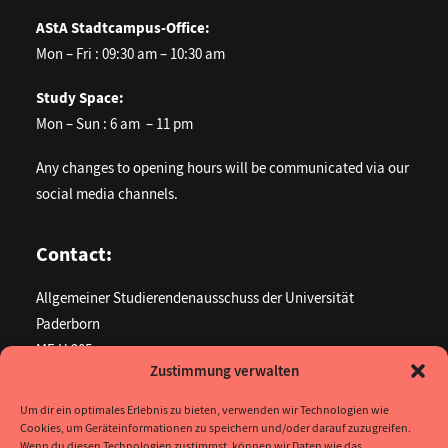
AStA Stadtcampus-Office:
Mon – Fri : 09:30 am – 10:30 am
Study Space:
Mon – Sun : 6 am – 11 pm
Any changes to opening hours will be communicated via our
social media channels.
Contact:
Allgemeiner Studierendenausschuss der Universität
Paderborn
ME U 205
Zustimmung verwalten
Warburger Str. 100
33098 Paderborn
Um dir ein optimales Erlebnis zu bieten, verwenden wir Technologien wie
Cookies, um Geräteinformationen zu speichern und/oder darauf zuzugreifen.
You can find all ways to contact us here.
Wenn du diesen Technologien zustimmst, können wir Daten wie das