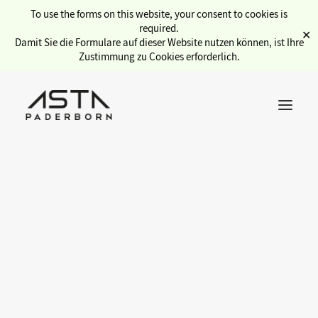
To use the forms on this website, your consent to cookies is
required.
✕
Damit Sie die Formulare auf dieser Website nutzen können, ist Ihre
Zustimmung zu Cookies erforderlich.
Service Overview
Semester Ticket
Kulturticket
Job board
Social Office
International
AStA,
the
Stadtcampus
Gewölbe
[
ˈasta
]
Copyservice
DIY Bicycle Workshop