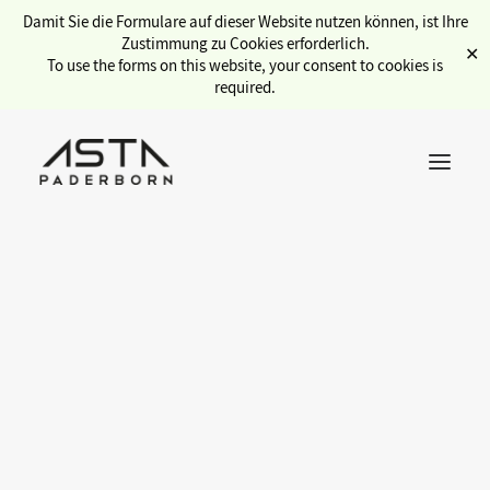
Damit Sie die Formulare auf dieser Website nutzen können, ist Ihre
Zustimmung zu Cookies erforderlich.
✕
To use the forms on this website, your consent to cookies is
required.
Übersicht Service
Serviceauftrag für Druck &
Semesterticket
Medien über ein AO
Kulturticket
Sozialbüro
Internationales
Stadtcampus
Um auf das neue AO-Bestelltool zugreifen zu können müssen
gwlb (Gewölbe)
Sie mit dem Uni-Netzwerk verbunden sein (Eduroam, VPN,
Jobbörse
LAN).
Copyservice
Fahrradwerkstatt