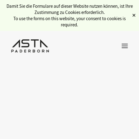
Damit Sie die Formulare auf dieser Website nutzen können, ist Ihre
Zustimmung zu Cookies erforderlich.
✕
To use the forms on this website, your consent to cookies is
required.
Übersicht Service
Beglaubigungen
Semesterticket
Kulturticket
Sozialbüro
Kopien amtlicher Unterlagen für das universitäre Umfeld,
Internationales
beispielsweise für Abschlussprüfungen, können ohne
Stadtcampus
Terminvereinbarung während der Öffnungszeiten im AStA
gwlb (Gewölbe)
Service (ME U 205) für
2
,00 € pro Beglaubigung
angefertigt
Jobbörse
Copyservice
werden. Eine Farbkopie deiner Originalunterlagen ist pro
Fahrradwerkstatt
Beglaubigung in dem Preis inbegriffen. Bitte beachtet, dass