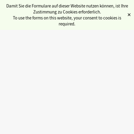
Damit Sie die Formulare auf dieser Website nutzen können, ist Ihre
Zustimmung zu Cookies erforderlich.
✕
To use the forms on this website, your consent to cookies is
required.
Übersicht Service
Semesterticket
Kulturticket
Sozialbüro
Internationales
Stadtcampus
gwlb (Gewölbe)
« Alle Veranstaltungen
Jobbörse
Copyservice
Diese Veranstaltung hat bereits stattgefunden.
Fahrradwerkstatt
Beglaubigungen
IKwiz
Alternatives Vorlesungsverzeichnis
Digitale Ersti-Tüte
Semesterbeitrag
15. Mai 2024 @ 18:00
Engagieren