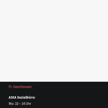
Outdoor
Poetry Slam Abend – Spache richtig
AStA Sommerfestival Bilder 2026
Green Play Festival Bilder 2026
Opening
ausdrücken
Search
Unsere Öffnungszeiten:
AStA Service:
Mo – Fr: 10 – 14 Uhr
in ME.U 201 (Unter der Mensa)
Öffnungszeiten während der Semesterferien (3.08.26 –
25.09.26):
Mo – Do: 10 – 14 Uhr
Fr: Geschlossen
AStA Sozialbüro:
Mo: 10 – 14 Uhr