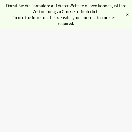
Damit Sie die Formulare auf dieser Website nutzen können, ist Ihre
Zustimmung zu Cookies erforderlich.
✕
To use the forms on this website, your consent to cookies is
required.
Übersicht Service
Semesterticket
Kulturticket
Sozialbüro
Internationales
Stadtcampus
gwlb (Gewölbe)
« Alle Veranstaltungen
Jobbörse
Copyservice
Diese Veranstaltung hat bereits stattgefunden.
Fahrradwerkstatt
Beglaubigungen
Poetry Slam Abend –
Alternatives Vorlesungsverzeichnis
Digitale Ersti-Tüte
Spache richtig ausdrücken
Semesterbeitrag
Engagieren