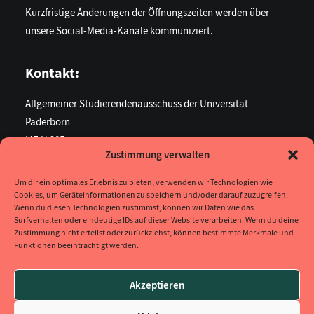
Kurzfristige Änderungen der Öffnungszeiten werden über
unsere Social-Media-Kanäle kommuniziert.
Kontakt:
Allgemeiner Studierendenausschuss der Universität
Paderborn
ME U 205
Zustimmung verwalten
Warburger Str. 100
33098 Paderborn
Um dir ein optimales Erlebnis zu bieten, verwenden wir Technologien wie
Cookies, um Geräteinformationen zu speichern und/oder darauf zuzugreifen.
Unsere Kontaktmöglichkeiten findest du hier.
Wenn du diesen Technologien zustimmst, können wir Daten wie das
Surfverhalten oder eindeutige IDs auf dieser Website verarbeiten. Wenn du deine
Zustimmung nicht erteilst oder zurückziehst, können bestimmte Merkmale und
Funktionen beeinträchtigt werden.
Social Media
Ihr findet uns auf
Instagram
.
Akzeptieren