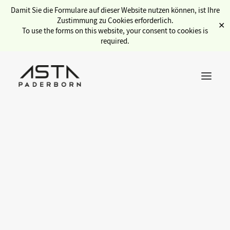
Damit Sie die Formulare auf dieser Website nutzen können, ist Ihre
Zustimmung zu Cookies erforderlich.
✕
To use the forms on this website, your consent to cookies is
required.
Übersicht Service
Semesterticket
Kulturticket
Sozialbüro
Internationales
Stadtcampus
gwlb (Gewölbe)
Jobbörse
radio
Copyservice
Fahrradwerkstatt