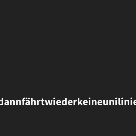
dannfährtwiederkeineunilini