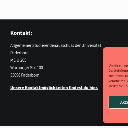
Kontakt:
Allgemeiner Studierendenausschuss der Universität
Paderborn
ME U 205
Um dir ein op
Warburger Str. 100
Geräteinform
33098 Paderborn
zustimmst, kö
verarbeiten.
Merkmale und
Unsere Kontaktmöglichkeiten findest du hier.
Akz