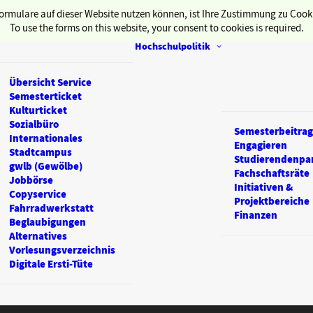
ormulare auf dieser Website nutzen können, ist Ihre Zustimmung zu Cooki
To use the forms on this website, your consent to cookies is required.
Hochschulpolitik
Übersicht Service
Semesterticket
Kulturticket
Sozialbüro
Semesterbeitrag
Internationales
Engagieren
Stadtcampus
Studierendenpa
gwlb (Gewölbe)
Fachschaftsräte
Jobbörse
Initiativen &
Copyservice
Projektbereiche
Fahrradwerkstatt
Finanzen
Beglaubigungen
Alternatives
Vorlesungsverzeichnis
Digitale Ersti-Tüte