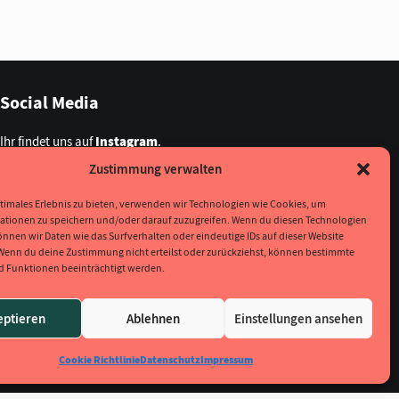
Social Media
Ihr findet uns auf
Instagram
.
Zustimmung verwalten
Rechtliches
timales Erlebnis zu bieten, verwenden wir Technologien wie Cookies, um
ationen zu speichern und/oder darauf zuzugreifen. Wenn du diesen Technologien
Impressum
nnen wir Daten wie das Surfverhalten oder eindeutige IDs auf dieser Website
Datenschutzerklärung
 Wenn du deine Zustimmung nicht erteilst oder zurückziehst, können bestimmte
 Funktionen beeinträchtigt werden.
eptieren
Ablehnen
Einstellungen ansehen
Cookie Richtlinie
Datenschutz
Impressum