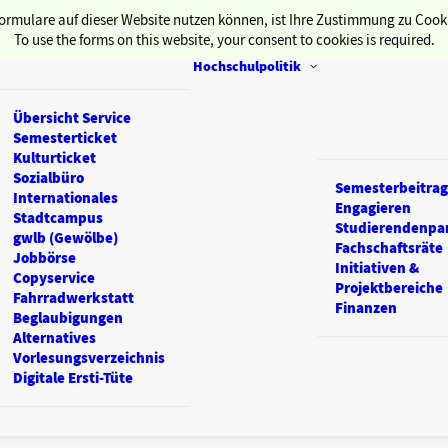
ormulare auf dieser Website nutzen können, ist Ihre Zustimmung zu Cooki
To use the forms on this website, your consent to cookies is required.
Hochschulpolitik
Übersicht Service
Semesterticket
Kulturticket
Sozialbüro
Semesterbeitrag
Internationales
Engagieren
Stadtcampus
Studierendenpa
gwlb (Gewölbe)
Fachschaftsräte
Jobbörse
Initiativen &
Copyservice
Projektbereiche
Fahrradwerkstatt
Finanzen
Beglaubigungen
Alternatives
Vorlesungsverzeichnis
Digitale Ersti-Tüte