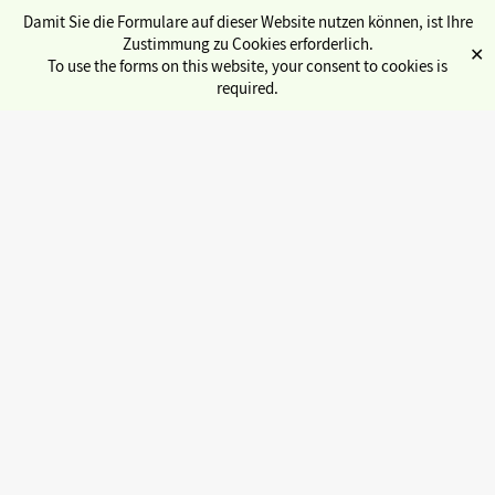
Damit Sie die Formulare auf dieser Website nutzen können, ist Ihre
Zustimmung zu Cookies erforderlich.
✕
To use the forms on this website, your consent to cookies is
required.
Übersicht Service
Semesterticket
Kulturticket
Sozialbüro
Internationales
Stadtcampus
gwlb (Gewölbe)
« Alle Veranstaltungen
Jobbörse
Copyservice
Diese Veranstaltung hat bereits stattgefunden.
Fahrradwerkstatt
Beglaubigungen
Programmkino Lichtblick
Alternatives Vorlesungsverzeichnis
Digitale Ersti-Tüte
präsentiert:
Semesterbeitrag
Engagieren