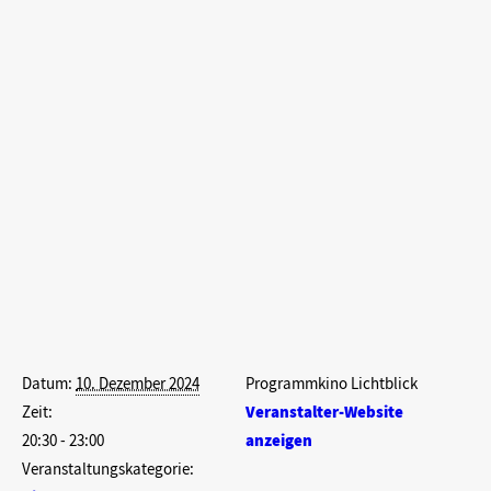
AStA Sommerfestival Bilder 2026
Pro Vorstellung stehen außerdem mindestens 30 AStA Kulturtickets zu
Green Play Festival Bilder 2026
Verfügung. Diese können frühestens eine Woche vor Vorstellung unter
Vorlage des Studierendenausweises in Verbindung mit einem amtlic
Lichtbildausweis an der Kinokasse eingelöst werden.
Search
Zum Kalender hinzufügen
Details
Veranstalter
Datum:
10. Dezember 2024
Programmkino Lichtblick
Zeit:
Veranstalter-Website
20:30 - 23:00
anzeigen
Veranstaltungskategorie: