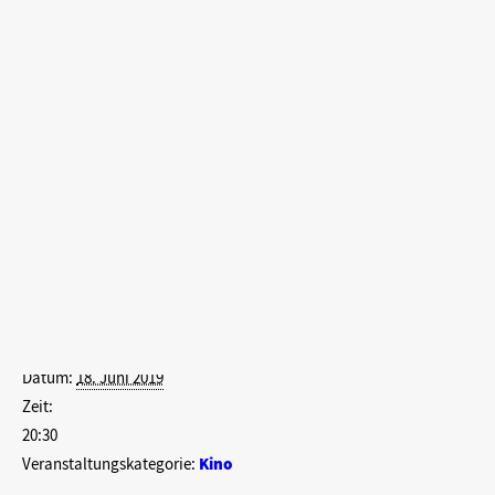
AStA Sommerfestival Bilder 2026
Traumvisionen mit Elementen aus Film Noir, Science-Fiction und
Green Play Festival Bilder 2026
Kriminalfilm – fünf Jahre vor Inception!
Search
Zum Kalender hinzufügen
Details
Datum:
18. Juni 2019
Zeit:
20:30
Veranstaltungskategorie:
Kino