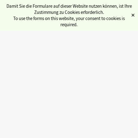
Damit Sie die Formulare auf dieser Website nutzen können, ist Ihre
Zustimmung zu Cookies erforderlich.
✕
To use the forms on this website, your consent to cookies is
required.
Übersicht Service
Semesterticket
Kulturticket
Sozialbüro
Internationales
Stadtcampus
gwlb (Gewölbe)
« Alle Veranstaltungen
Jobbörse
Copyservice
Diese Veranstaltung hat bereits stattgefunden.
Fahrradwerkstatt
Beglaubigungen
Programmkino Lichtblick:
Alternatives Vorlesungsverzeichnis
Digitale Ersti-Tüte
パプリカ[Papurika] /
Semesterbeitrag
Engagieren