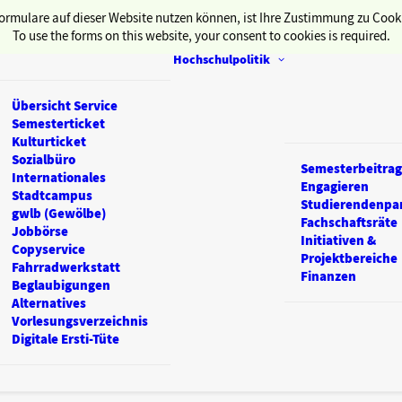
ormulare auf dieser Website nutzen können, ist Ihre Zustimmung zu Cooki
To use the forms on this website, your consent to cookies is required.
Hochschulpolitik
Übersicht Service
Semesterticket
Kulturticket
Sozialbüro
Semesterbeitrag
Internationales
Engagieren
Stadtcampus
Studierendenpa
gwlb (Gewölbe)
Fachschaftsräte
Jobbörse
Initiativen &
Copyservice
Projektbereiche
Fahrradwerkstatt
Finanzen
Beglaubigungen
Alternatives
Vorlesungsverzeichnis
Digitale Ersti-Tüte